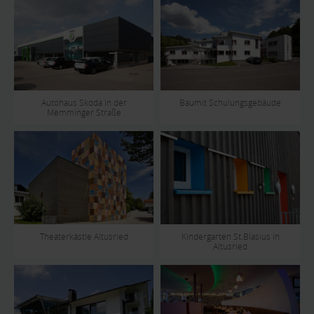
Autohaus Skoda in der
Baumit Schulungsgebäude
Memminger Straße
Theaterkästle Altusried
Kindergarten St.Blasius in
Altusried