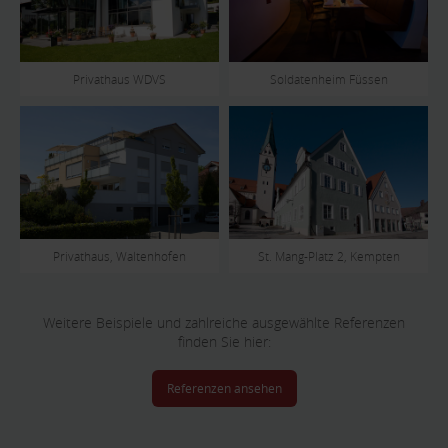
Privathaus WDVS
Soldatenheim Füssen
Privathaus, Waltenhofen
St. Mang-Platz 2, Kempten
Weitere Beispiele und zahlreiche ausgewählte Referenzen
finden Sie hier:
Referenzen ansehen