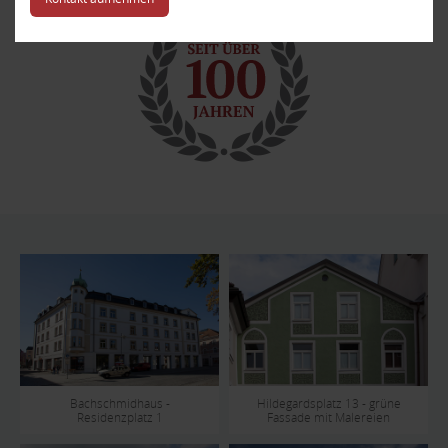
Bachschmidhaus -
Hildegardsplatz 13 - grüne
Residenzplatz 1
Fassade mit Malereien